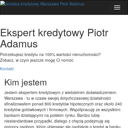
Skip
Toggl
to
naviga
content
Ekspert kredytowy Piotr
Adamus
Potrzebujesz kredytu na 100% wartości nieruchomości?
Zobacz, w czym jeszcze mogę Ci pomóc
Kontakt
Kim jestem
Jestem ekspertem kredytowym z wieloletnim doświadczeniem.
Warszawa - tu w czasie swojej dotychczasowej działalności
sfinalizowałem ponad 800 kredytów hipotecznych oraz około 240
kredytów gotówkowych i firmowych. Współpracuję ze wszystkimi
bankami działającymi na polskim rynku. Bardzo lubię
niestandardowe przypadki, dlatego z chęcią podejmuję się
pomocy osobom, które ubiegając się osobiście o kredyt w banku