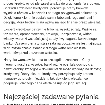
proces kredytowy od pierwszej analizy do uruchomienia środków.
Sprawdza zdolność kredytową, porównuje oferty banków,
wyjaśnia różnice w kosztach i pomaga przygotować dokumenty.
Dzięki temu klient nie zostaje sam z tabelami, regulaminami i
decyzją, która będzie miała wpływ na jego finanse przez wiele lat.
Ekspert kredytowy patrzy nie tylko na wysokość raty. Ważne są
też marża, oprocentowanie, prowizja, ubezpieczenia, wkład
własny, warunki wcześniejszej spłaty i wymagania konkretnego
banku. Czasem oferta z niższą ratą na początku nie jest najlepsza
w dłuższym czasie. Właśnie dlatego warto omówić kilka
wariantów przed złożeniem wniosku.
Na rynku warszawskim ma to szczególne znaczenie. Ceny
nieruchomości są wysokie, banki różnie oceniają dochody, a
nawet drobny szczegół w dokumentach może wpłynąć na decyzję
kredytową. Dobry ekspert kredytowy porządkuje cały proces i
tłumaczy go prostym językiem, tak aby klient wiedział, co
podpisuje i dlaczego dana oferta pasuje do jego sytuacji.
Najczęściej zadawane pytania
Kim jest ekspert kredytowy i w czym dokładnie może mi