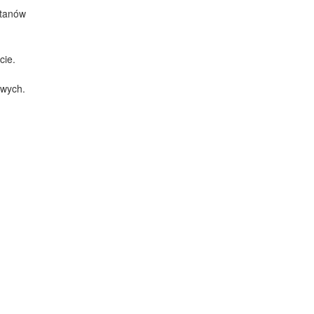
stanów
cie.
owych.