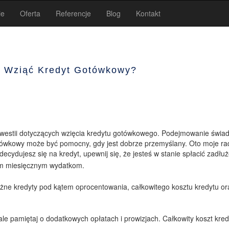
ie
Oferta
Referencje
Blog
Kontakt
 Wziąć Kredyt Gotówkowy?
 kwestii dotyczących wzięcia kredytu gotówkowego. Podejmowanie świ
otówkowy może być pomocny, gdy jest dobrze przemyślany. Oto moje ra
ecydujesz się na kredyt, upewnij się, że jesteś w stanie spłacić zadłuż
oim miesięcznym wydatkom.
różne kredyty pod kątem oprocentowania, całkowitego kosztu kredytu or
e pamiętaj o dodatkowych opłatach i prowizjach. Całkowity koszt kredy