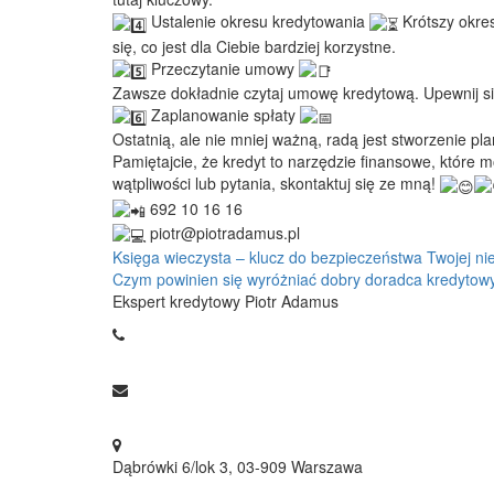
Ustalenie okresu kredytowania
Krótszy okres
się, co jest dla Ciebie bardziej korzystne.
Przeczytanie umowy
Zawsze dokładnie czytaj umowę kredytową. Upewnij się,
Zaplanowanie spłaty
Ostatnią, ale nie mniej ważną, radą jest stworzenie 
Pamiętajcie, że kredyt to narzędzie finansowe, które 
wątpliwości lub pytania, skontaktuj się ze mną!
692 10 16 16
piotr@piotradamus.pl
Nawigacja
Księga wieczysta – klucz do bezpieczeństwa Twojej n
Czym powinien się wyróżniać dobry doradca kredytowy
wpisu
Ekspert kredytowy Piotr Adamus
692 10 16 16
piotr@piotradamus.pl
Dąbrówki 6/lok 3, 03-909 Warszawa